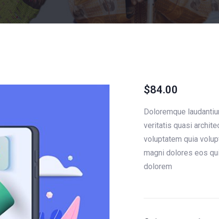
$
84.00
Doloremque laudantium
veritatis quasi archi
voluptatem quia volupt
magni dolores eos qui
dolorem