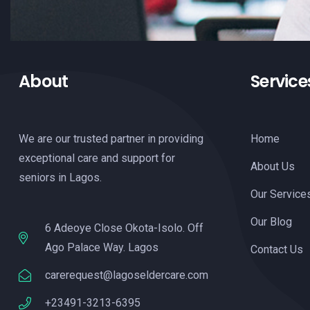
About
Service
We are our trusted partner in providing
Home
exceptional care and support for
About Us
seniors in Lagos.
Our Service
Our Blog
6 Adeoye Close Okota-Isolo. Off
Ago Palace Way. Lagos
Contact Us
carerequest@lagoseldercare.com
+23491-3213-6395