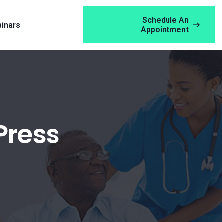
Schedule An
inars
Appointment
Press