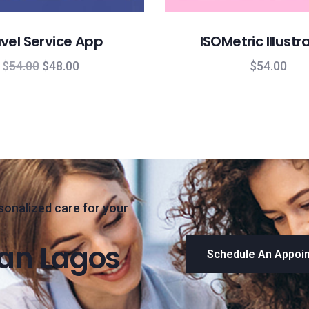
vel Service App
ISOMetric Illustr
$
54.00
$
48.00
$
54.00
sonalized care for your
han Lagos
Schedule An Appoi