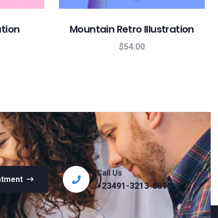
ation
Mountain Retro Illustration
$
54.00
Call Us
ntment
+23491-3213-6395