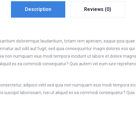
Description
Reviews (0)
usantium doloremque laudantium, totam rem aperiam, eaque ipsa quae ab i
rnatur aut odit aut fugit, sed quia consequuntur magni dolores eos qui
ed quia non numquam eius modi tempora incidunt ut labore et dolore ma
 aliquid ex ea commodi consequatur? Quis autem vel eum iure reprehender
consectetur, adipisci velit sed quia non numquam eius modi tempora in
suscipit laboriosam, nisi ut aliquid ex ea commodi consequatur? Quis a