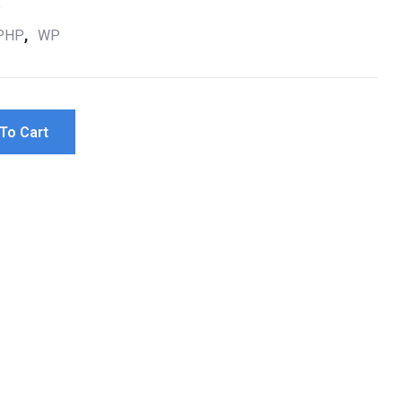
e
,
PHP
WP
To Cart