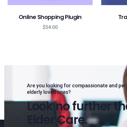
Online Shopping Plugin
Tra
$
54.00
Are you looking for compassionate and per
elderly loved ones?
Look no further t
Elder Care.